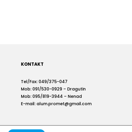
KONTAKT
Tel/Fax:
049/375-047
Mob:
091/530-0929 – Dragutin
Mob: 095/819-3944 – Nenad
E-mail:
alum.promet@gmail.com
Developed by
krMedia