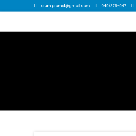
alum.promet@gmail.com
049/375-047