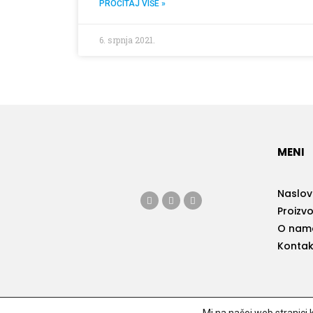
PROČITAJ VIŠE »
6. srpnja 2021.
MENI
Naslo
Proizvo
O nam
Kontak
© Copyright –
Alum – Promet
|
Pravila privatnosti