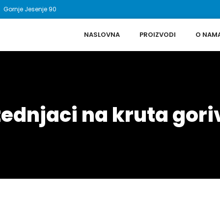
Gornje Jesenje 90
NASLOVNA
PROIZVODI
O NAM
tednjaci na kruta gori