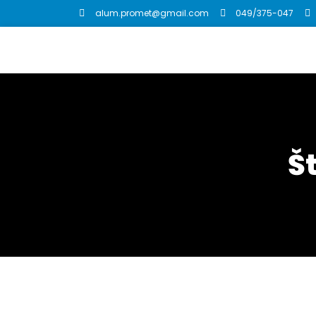
alum.promet@gmail.com
049/375-047
Š