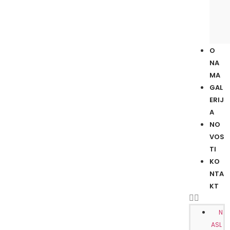
O
NA
MA
GAL
ERIJ
A
NO
VOS
TI
KO
NTA
KT
N
ASL