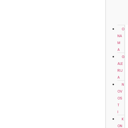
O
NA
M
A
G
ALE
RIJ
A
N
OV
OS
T
I
K
ON